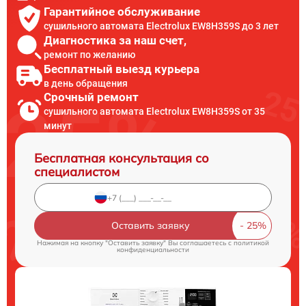
Гарантийное обслуживание
сушильного автомата Electrolux EW8H359S до 3 лет
Диагностика за наш счет,
ремонт по желанию
Бесплатный выезд курьера
в день обращения
Срочный ремонт
сушильного автомата Electrolux EW8H359S от 35
минут
Бесплатная консультация со
специалистом
Оставить заявку
Нажимая на кнопку "Оставить заявку" Вы соглашаетесь c
политикой
конфиденциальности