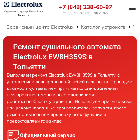
+7 (848) 238-60-97
Сервисный центр Electrolux
в
Ежедневно с 9:00 до 21:00
Тольятти
Сервисный центр Electrolux
Каталог устройств
Ре
Ремонт сушильного автомата
Electrolux EW8H359S в
Тольятти
Выполняем ремонт Electrolux EW8H359S в Тольятти с
устранением неисправностей любой сложности. Проводим
диагностику, выявляем причины поломки, заменяем
неисправные детали и восстанавливаем
работоспособность устройства. Используем оригинальные
или рекомендованные производителем запчасти, после
ремонта выполняем проверку всех функций и
предоставляем гарантию.
Официальный сервис