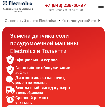
+7 (848) 238-60-97
Сервисный центр Electrolux
в
Ежедневно с 9:00 до 21:00
Тольятти
Сервисный центр Electrolux
Каталог устройств
Ре
Замена датчика соли
посудомоечной машины
Electrolux в Тольятти
Официальный сервис
Гарантийное обслуживание
до 3 лет
Диагностика за наш счет,
ремонт по желанию
Бесплатный выезд курьера
в день обращения
Срочный ремонт
от 35 минут