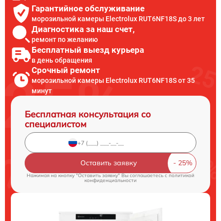
Гарантийное обслуживание
морозильной камеры Electrolux RUT6NF18S до 3 лет
Диагностика за наш счет,
ремонт по желанию
Бесплатный выезд курьера
в день обращения
Срочный ремонт
морозильной камеры Electrolux RUT6NF18S от 35
минут
Бесплатная консультация со
специалистом
Оставить заявку
Нажимая на кнопку "Оставить заявку" Вы соглашаетесь c
политикой
конфиденциальности