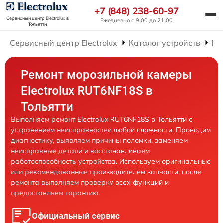
+7 (848) 238-60-97
Сервисный центр Electrolux
в
Ежедневно с 9:00 до 21:00
Тольятти
Сервисный центр Electrolux
Каталог устройств
Ре
Ремонт морозильной камеры
Electrolux RUT6NF18S в
Тольятти
Выполняем ремонт Electrolux RUT6NF18S в Тольятти с
устранением неисправностей любой сложности. Проводим
диагностику, выявляем причины поломки, заменяем
неисправные детали и восстанавливаем
работоспособность устройства. Используем оригинальные
или рекомендованные производителем запчасти, после
ремонта выполняем проверку всех функций и
предоставляем гарантию.
Официальный сервис