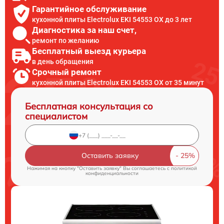
Гарантийное обслуживание
кухонной плиты Electrolux EKI 54553 OX до 3 лет
Диагностика за наш счет,
ремонт по желанию
Бесплатный выезд курьера
в день обращения
Срочный ремонт
кухонной плиты Electrolux EKI 54553 OX от 35 минут
Бесплатная консультация со
специалистом
Оставить заявку
Нажимая на кнопку "Оставить заявку" Вы соглашаетесь c
политикой
конфиденциальности