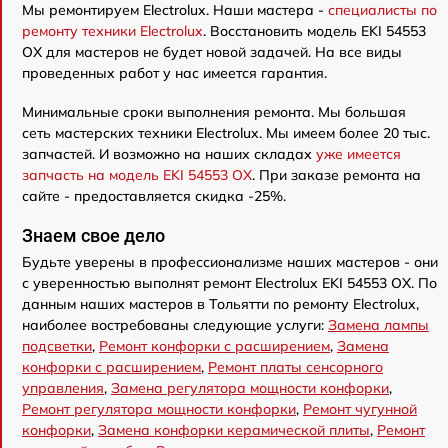
Мы ремонтируем Electrolux. Наши мастера -
специалисты по
ремонту техники Electrolux
. Восстановить модель EKI 54553
OX для мастеров не будет новой задачей. На все виды
проведенных работ у нас имеется гарантия.
Минимальные сроки выполнения ремонта. Мы большая
сеть мастерских техники Electrolux. Мы имеем более 20 тыс.
запчастей. И возможно на наших складах
уже имеется
запчасть на модель EKI 54553 OX
. При заказе ремонта на
сайте - предоставляется скидка -25%.
Знаем свое дело
Будьте уверены в профессионализме наших мастеров - они
с уверенностью выполнят ремонт Electrolux EKI 54553 OX. По
данным наших мастеров в Тольятти по ремонту Electrolux,
наиболее востребованы следующие услуги:
Замена лампы
подсветки
,
Ремонт конфорки с расширением
,
Замена
конфорки с расширением
,
Ремонт платы сенсорного
управления
,
Замена регулятора мощности конфорки
,
Ремонт регулятора мощности конфорки
,
Ремонт чугунной
конфорки
,
Замена конфорки керамической плиты
,
Ремонт