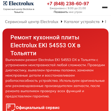
+7 (848) 238-60-97
Ежедневно с 9:00 до 21:00
Сервисный центр Electrolux
в
Позвонить
мне утром
Тольятти
Сервисный центр Electrolux
Каталог устройств
Ре
Ремонт кухонной плиты
Electrolux EKI 54553 OX в
Тольятти
Выполняем ремонт Electrolux EKI 54553 OX в Тольятти с
устранением неисправностей любой сложности. Проводим
диагностику, выявляем причины поломки, заменяем
неисправные детали и восстанавливаем
работоспособность устройства. Используем оригинальные
или рекомендованные производителем запчасти, после
ремонта выполняем проверку всех функций и
предоставляем гарантию.
Официальный сервис