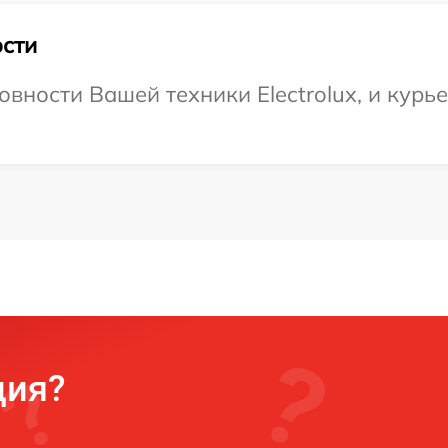
сти
вности Вашей техники Electrolux, и курь
ция?