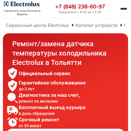
+7 (848) 238-60-97
Сервисный центр Electrolux
в
Ежедневно с 9:00 до 21:00
Тольятти
Сервисный центр Electrolux
Каталог устройств
Ре
Ремонт/замена датчика
температуры холодильника
Electrolux в Тольятти
Официальный сервис
Гарантийное обслуживание
до 3 лет
Диагностика за наш счет,
ремонт по желанию
Бесплатный выезд курьера
в день обращения
Срочный ремонт
от 35 минут