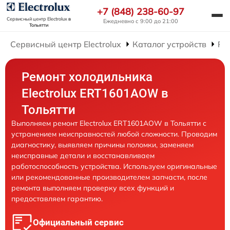
+7 (848) 238-60-97
Сервисный центр Electrolux
в
Ежедневно с 9:00 до 21:00
Тольятти
Сервисный центр Electrolux
Каталог устройств
Ре
Ремонт холодильника
Electrolux ERT1601AOW в
Тольятти
Выполняем ремонт Electrolux ERT1601AOW в Тольятти с
устранением неисправностей любой сложности. Проводим
диагностику, выявляем причины поломки, заменяем
неисправные детали и восстанавливаем
работоспособность устройства. Используем оригинальные
или рекомендованные производителем запчасти, после
ремонта выполняем проверку всех функций и
предоставляем гарантию.
Официальный сервис