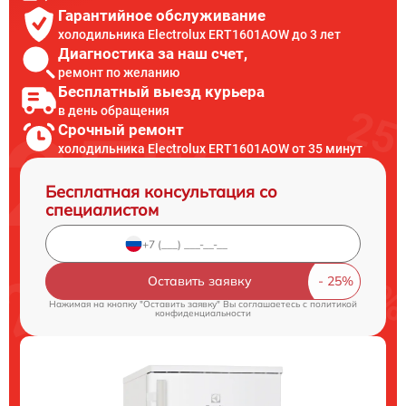
Гарантийное обслуживание
холодильника Electrolux ERT1601AOW до 3 лет
Диагностика за наш счет,
ремонт по желанию
Бесплатный выезд курьера
в день обращения
Срочный ремонт
холодильника Electrolux ERT1601AOW от 35 минут
Бесплатная консультация со
специалистом
Оставить заявку
Нажимая на кнопку "Оставить заявку" Вы соглашаетесь c
политикой
конфиденциальности