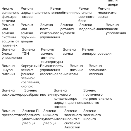
петли
двери
Чистка
Ремонт
Ремонт
Ремонт
Ремонт
заливного
циркуляционного
теплообменника
стакана
механизма
фильтра-
насоса
моечного
замка
сеточки
бака
Ремонт
Ремонт
Замена
Замена
Замена
Замена
или
или
платы
датчика
водоприёмника
панели
замена
замена
сенсорного
мутности
управления
системы
пружины
управления
защиты от
дверцы
протечек
Замена
Замена
Ремонт/
Замена
Ремонт
блока
ТЭН
замена
замка
электропроводки
управления
датчика
температуры
Замена
Корпусный
Ремонт платы
Замена
Замена
шнура
ремонт
управления
датчика
заливного
питания
(замена
(восстановление)
соли
клапана
резинок,
креплений,
кнопок)
Замена
Замена
Замена
Замена
расходомера
разбрызгивателя
пускового
проточного
конденсатора
нагревательного
циркуляционного
элемента
насоса
Замена
Замена П-
Замена
Замена
Замена
прессостата
образного
нижнего
заливного
заливного
уплотнителя
уплотнителя
шланга с
шланга
дверцы
дверцы
системой
Аквастоп