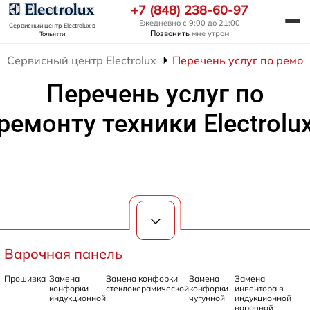
+7 (848) 238-60-97
Ежедневно с 9:00 до 21:00
Сервисный центр Electrolux
в
Позвонить
мне утром
Тольятти
Сервисный центр Electrolux
Перечень услуг по ремонт
Перечень услуг по
ремонту техники Electrolu
Варочная панель
Прошивка
Замена
Замена конфорки
Замена
Замена
конфорки
стеклокерамической
конфорки
инвентора в
индукционной
чугунной
индукционной
варочной