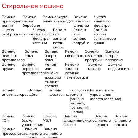
Стиральная машина
Замена
Замена
Замена жгута
Замена
Чистка
приводного
шкива
электропроводки
сетевого
сливного
ремня
барабана
фильтра
фильтра
Чистка
Чистка
Ремонт
Ремонт
Замена
разбрызгивателя
заливного
или
или
мотора
фильтра-
замена
замена
вентилятора
сеточки
петли
патрубка
сушки
двери
Замена
Замена
Замена
Ремонт
Замена
Замена
нижнего
бака
опоры
аквастопа
селектора
шторок
противовеса
бака
программ
барабана
Замена
Замена
Ремонт
Ремонт/
Замена
Замена
пружин
верхнего
или
замена
мотора
подшипников
противовеса
замена
датчика
дозатора
температуры
моющих
средств
Замена
Замена
Замена
Корпусный
Ремонт платы
амортизаторов
щёток
крестовины
ремонт
управления
(замена
(восстановление)
резинок,
креплений,
кнопок)
Замена
Замена
Замена
Замена
Замена
Замена
ТЭН
блока
УБЛ
циркуляционного
сливного
сливного
управления
насоса
шланга
насоса
Замена
Замена
Замена
прессостата
заливного
заливного
шланга
клапана