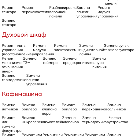
панели
Ремонт
Ремонт
Разблокировка
Замена
Ремонт
сенсора
переключателя
варочной
панели
модуля
панели
управления
управления
Замена
сенсора
Духовой шкаф
Ремонт платы
Ремонт
Ремонт
Замена
Замена ручек
управления
модуля
электросхемы
индикаторной
терморегулятора
(восстановление)
управления
лампы
Ремонт
Замена
Замена
Замена
Замена
механизма
ТЭН
таймера
предохранителя
шнура
открывания
питания
двери
Замена
Замена
термодатчика
панели
управления
Кофемашина
Замена
Замена
Замена
Ремонт
Замена
Замена
датчиков
бойлера
клапана
бойлера
переходников
сальников
пара
Ремонт
Замена
Замена
Замена
Чистка
или
микропереключателей
клапанов
термодатчиков
устройства
замена
флоуметра
Ремонт
Ремонт или
Ремонт или
Ремонт или
Ремонт или
Замена