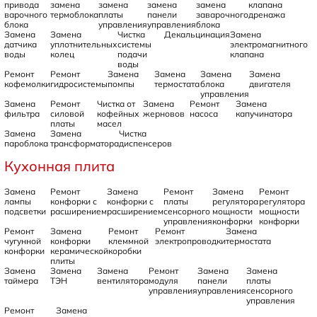
привода
замена
замена
замена
замена
клапана
варочного
термоблока
платы
панели
заварочного
дренажа
блока
управления
управления
блока
Замена
Замена
Чистка
Декальцинация
Замена
датчика
уплотнительных
системы
электромагнитного
воды
колец
подачи
клапана
воды
Ремонт
Ремонт
Замена
Замена
Замена
Замена
кофемолки
гидросистемы
помпы
термостата
блока
двигателя
управления
Замена
Ремонт
Чистка от
Замена
Ремонт
Замена
фильтра
силовой
кофейных
жерновов
насоса
капучинатора
платы
масел
Замена
Замена
Чистка
пароблока
трансформатора
диспенсеров
Кухонная плита
Замена
Ремонт
Замена
Ремонт
Замена
Ремонт
лампы
конфорки с
конфорки с
платы
регулятора
регулятора
подсветки
расширением
расширением
сенсорного
мощности
мощности
управления
конфорки
конфорки
Ремонт
Замена
Ремонт
Ремонт
Замена
чугунной
конфорки
клеммной
электропроводки
термостата
конфорки
керамической
коробки
плиты
Замена
Замена
Замена
Ремонт
Замена
Замена
таймера
ТЭН
вентилятора
модуля
панели
платы
управления
управления
сенсорного
управления
Ремонт
Замена