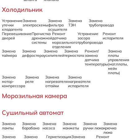
Холодильник
Устранение
Замена
Замена
Замена
Замена
утечки
электросхемы
фильтра
ТЭН
трубопровода
хладагента
осушителя
Перевешивание
Прочистка
Ремонт
Устранение
Ремонт
дверей
дренажной
датчика
засора
испарителя
системы
морозильного
трубопровода
отделения
Замена
Замена
Замена
Замена
Ремонт/
Замена
таймера
дефростера
усилителей
термостата
замена
платы
датчика
управления
температуры
(мат.платы,
мейн
платы)
Замена
Замена
Замена
Замена
мотор-
реле
нагревателя
нагревателя
компрессора
оттайки
испарителя
Морозильная камера
Сушильный автомат
Замена
Замена
Замена
Замена
Замена
Замена
лампы
барабана
насоса
манжеты
ручки люка
крючка
люка
Замена
Замена
Герметизация
Замена
Ремонт