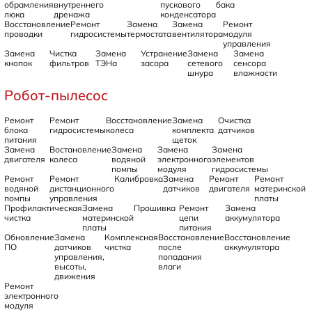
обрамления
внутреннего
пускового
бака
люка
дренажа
конденсатора
Восстановление
Ремонт
Замена
Замена
Ремонт
проводки
гидросистемы
термостата
вентилятора
модуля
управления
Замена
Чистка
Замена
Устранение
Замена
Замена
кнопок
фильтров
ТЭНа
засора
сетевого
сенсора
шнура
влажности
Робот-пылесос
Ремонт
Ремонт
Восстановление
Замена
Очистка
блока
гидросистемы
колеса
комплекта
датчиков
питания
щеток
Замена
Востановление
Замена
Замена
Замена
двигателя
колеса
водяной
электронного
элементов
помпы
модуля
гидросистемы
Ремонт
Ремонт
Калибровка
Замена
Ремонт
Ремонт
водяной
дистанционного
датчиков
двигателя
материнской
помпы
управления
платы
Профилактическая
Замена
Прошивка
Ремонт
Замена
чистка
материнской
цепи
аккумулятора
платы
питания
Обновление
Замена
Комплексная
Восстановление
Восстановление
ПО
датчиков
чистка
после
аккумулятора
управления,
попадания
высоты,
влаги
движения
Ремонт
электронного
модуля