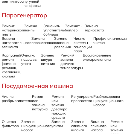
вентилятора
чугунной
конфорки
Парогенератор
Ремонт
Замена
Заменить
Заменить
Замена
материнской
помпы
уплотнитель
бойлер
термостата
платы
бойлера
Замена
Замена
Замена
Чистка
Профилактическая
нагревательного
пароклапана
клапана
системы
чистка
элемента
давления
генерации
пара
Корпусный
Очистка
Замена
Ремонт/
Восстановление
ремонт
подошвы
шнура
замена
электроклапана
(замена
утюга
питания
датчика
резинок,
температуры
креплений,
кнопок)
Посудомоечная машина
Чистка
Ремонт
Ремонт
Регулировка
Разблокировка
разбрызгивателя
или
или
прессостата
циркуляционного
замена
замена
насоса
патрубка
дозатора
моющих
средств
Очистка
Замена
Замена
Замена
Замена
Ремонт
фильтров
циркуляционного
улитки
сливного
сливного
или
насоса
шланга
насоса
замена